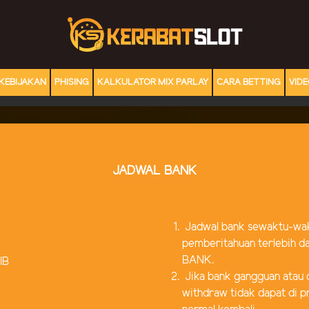
KEBIJAKAN
PHISING
KALKULATOR MIX PARLAY
CARA BETTING
VID
JADWAL BANK
Jadwal bank sewaktu-wak
pemberitahuan terlebih da
BANK.
IB
Jika bank gangguan atau o
withdraw tidak dapat di 