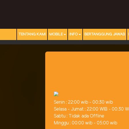
TENTANG KAMI
MOBILE
INFO
BERTANGGUNG JAWAB
Senin : 22:00 wib - 00:30 wib
Selasa - Jumat : 22:00 WIB - 00:30 W
Sabtu : Tidak ada Offline
Minggu : 00:00 wib - 05:00 wib