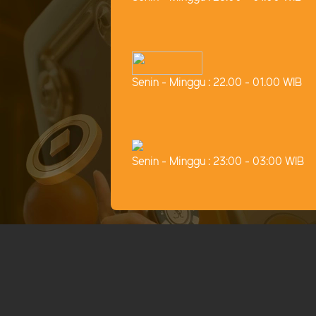
Senin - Minggu : 22.00 - 01.00 WIB
Senin - Minggu : 23:00 - 03:00 WIB