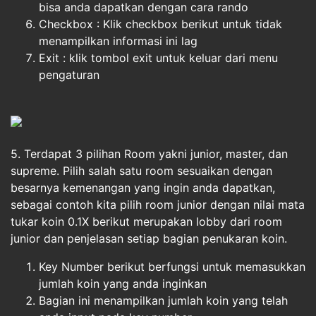
bisa anda dapatkan dengan cara rando
Checkbox : Klik checkbox berikut untuk tidak
menampilkan informasi ini lag
Exit : klik tombol exit untuk keluar dari menu
pengaturan
5. Terdapat 3 pilihan Room yakni junior, master, dan
supreme. Pilih salah satu room sesuaikan dengan
besarnya kemenangan yang ingin anda dapatkan,
sebagai contoh kita pilih room junior dengan nilai mata
tukar koin 0.1X berikut merupakan lobby dari room
junior dan penjelasan setiap bagian penukaran koin.
Key Number berikut berfungsi untuk memasukkan
jumlah koin yang anda inginkan
Bagian ini menampilkan jumlah koin yang telah