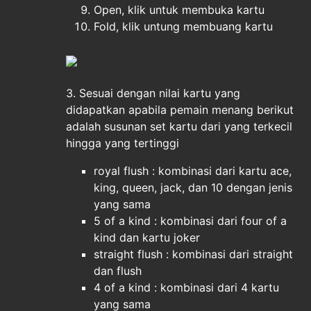
Open, klik untuk membuka kartu
Fold, klik untung membuang kartu
3. Sesuai dengan nilai kartu yang
didapatkan apabila pemain menang berikut
adalah susunan set kartu dari yang terkecil
hingga yang tertinggi
royal flush : kombinasi dari kartu ace,
king, queen, jack, dan 10 dengan jenis
yang sama
5 of a kind : kombinasi dari four of a
kind dan kartu joker
straight flush : kombinasi dari straight
dan flush
4 of a kind : kombinasi dari 4 kartu
yang sama