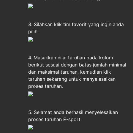
3. Silahkan klik tim favorit yang ingin anda
pilih.
4. Masukkan nilai taruhan pada kolom
berikut sesuai dengan batas jumlah minimal
dan maksimal taruhan, kemudian klik
taruhan sekarang untuk menyelesaikan
proses taruhan.
5. Selamat anda berhasil menyelesaikan
proses taruhan E-sport.