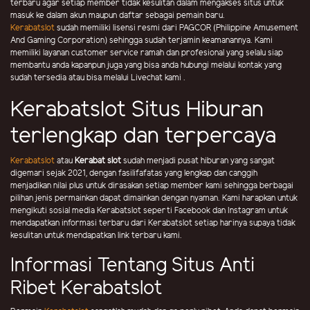
terbaru agar setiap member tidak kesulitan dalam mengakses situs untuk
masuk ke dalam akun maupun daftar sebagai pemain baru.
Kerabatslot
sudah memiliki lisensi resmi dari PAGCOR (Philippine Amusement
And Gaming Corporation) sehingga sudah terjamin keamanannya. Kami
memiliki layanan customer service ramah dan profesional yang selalu siap
membantu anda kapanpun juga yang bisa anda hubungi melalui kontak yang
sudah tersedia atau bisa melalui Livechat kami .
Kerabatslot Situs Hiburan
terlengkap dan terpercaya
Kerabatslot
atau
Kerabat slot
sudah menjadi pusat hiburan yang sangat
digemari sejak 2021, dengan fasilifafatas yang lengkap dan canggih
menjadikan nilai plus untuk dirasakan setiap member kami sehingga berbagai
pilihan jenis permainkan dapat dimainkan dengan nyaman. Kami harapkan untuk
mengikuti sosial media Kerabatslot seperti Facebook dan Instagram untuk
mendapatkan informasi terbaru dari Kerabatslot setiap harinya supaya tidak
kesulitan untuk mendapatkan link terbaru kami.
Informasi Tentang Situs Anti
Ribet Kerabatslot