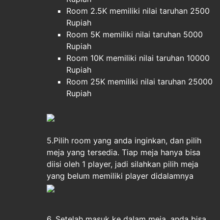
Room 2.5K memiliki nilai taruhan 2500
Rupiah
Room 5K memiliki nilai taruhan 5000
Rupiah
Room 10K memiliki nilai taruhan 10000
Rupiah
Room 25K memiliki nilai taruhan 25000
Rupiah
5.Pilih room yang anda inginkan, dan pilih
meja yang tersedia. Tiap meja hanya bisa
diisi oleh 1 player, jadi silahkan pilih meja
yang belum memiliki player didalamnya
6. Setelah masuk ke dalam meja, anda bisa