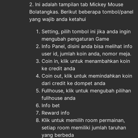
2. Ini adalah tampilan tab Mickey Mouse
Bolatangkas. Berikut beberapa tombol/panel
yang wajib anda ketahui
Setting, pilih tombol ini jika anda ingin
mengubah pengaturan Game
Info Panel, disini anda bisa melihat info
user id, jumlah koin anda, nomor meja.
Coin in, klik untuk menambahkan koin
ke credit anda
Coin out, klik untuk memindahkan koin
dari credit ke dompet anda
Fullhouse, klik untuk mengubah pilihan
fullhouse anda
Info bet
Reward info
Klik untuk memilih room permainan,
setiap room memiliki jumlah taruhan
yang berbeda