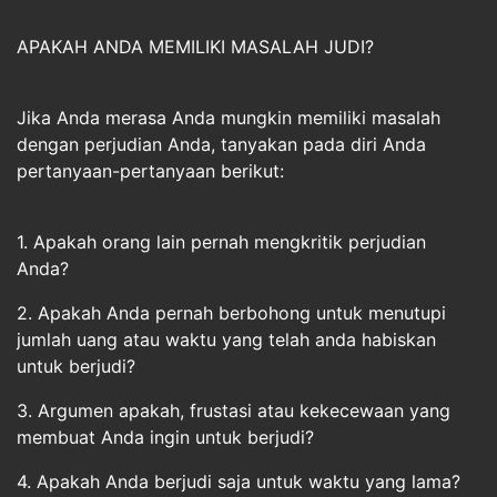
APAKAH ANDA MEMILIKI MASALAH JUDI?
Jika Anda merasa Anda mungkin memiliki masalah
dengan perjudian Anda, tanyakan pada diri Anda
pertanyaan-pertanyaan berikut:
1. Apakah orang lain pernah mengkritik perjudian
Anda?
2. Apakah Anda pernah berbohong untuk menutupi
jumlah uang atau waktu yang telah anda habiskan
untuk berjudi?
3. Argumen apakah, frustasi atau kekecewaan yang
membuat Anda ingin untuk berjudi?
4. Apakah Anda berjudi saja untuk waktu yang lama?