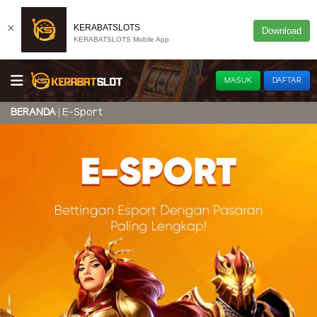
×
KERABATSLOTS
Download
KERABATSLOTS Mobile App
MASUK
DAFTAR
E-Sport
BERANDA