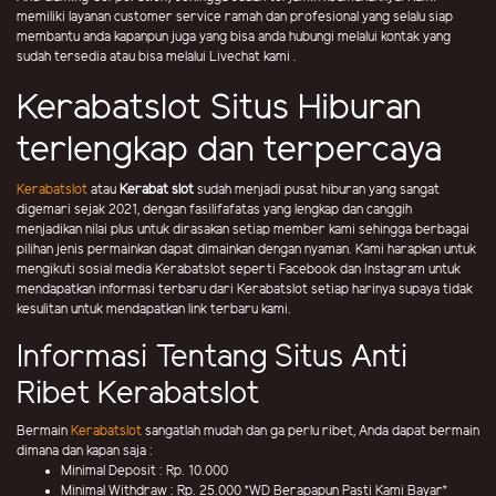
memiliki layanan customer service ramah dan profesional yang selalu siap
membantu anda kapanpun juga yang bisa anda hubungi melalui kontak yang
sudah tersedia atau bisa melalui Livechat kami .
Kerabatslot Situs Hiburan
terlengkap dan terpercaya
Kerabatslot
atau
Kerabat slot
sudah menjadi pusat hiburan yang sangat
digemari sejak 2021, dengan fasilifafatas yang lengkap dan canggih
menjadikan nilai plus untuk dirasakan setiap member kami sehingga berbagai
pilihan jenis permainkan dapat dimainkan dengan nyaman. Kami harapkan untuk
mengikuti sosial media Kerabatslot seperti Facebook dan Instagram untuk
mendapatkan informasi terbaru dari Kerabatslot setiap harinya supaya tidak
kesulitan untuk mendapatkan link terbaru kami.
Informasi Tentang Situs Anti
Ribet Kerabatslot
Bermain
Kerabatslot
sangatlah mudah dan ga perlu ribet, Anda dapat bermain
dimana dan kapan saja :
Minimal Deposit : Rp. 10.000
Minimal Withdraw : Rp. 25.000 *WD Berapapun Pasti Kami Bayar*