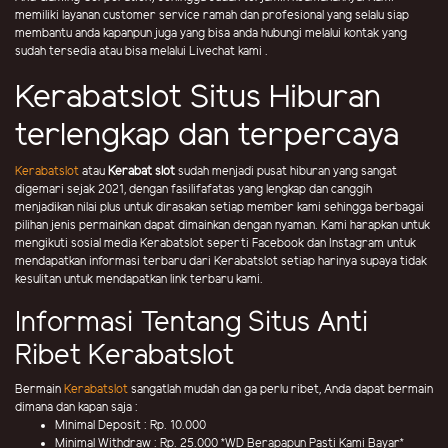
memiliki layanan customer service ramah dan profesional yang selalu siap
membantu anda kapanpun juga yang bisa anda hubungi melalui kontak yang
sudah tersedia atau bisa melalui Livechat kami .
Kerabatslot Situs Hiburan
terlengkap dan terpercaya
Kerabatslot
atau
Kerabat slot
sudah menjadi pusat hiburan yang sangat
digemari sejak 2021, dengan fasilifafatas yang lengkap dan canggih
menjadikan nilai plus untuk dirasakan setiap member kami sehingga berbagai
pilihan jenis permainkan dapat dimainkan dengan nyaman. Kami harapkan untuk
mengikuti sosial media Kerabatslot seperti Facebook dan Instagram untuk
mendapatkan informasi terbaru dari Kerabatslot setiap harinya supaya tidak
kesulitan untuk mendapatkan link terbaru kami.
Informasi Tentang Situs Anti
Ribet Kerabatslot
Bermain
Kerabatslot
sangatlah mudah dan ga perlu ribet, Anda dapat bermain
dimana dan kapan saja :
Minimal Deposit : Rp. 10.000
Minimal Withdraw : Rp. 25.000 *WD Berapapun Pasti Kami Bayar*