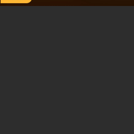
Jadwal Bank
Kalkula
KERABATSLOT | D
Alternatif Kerab
Kerabatslot
merupakan situs game online terlengkap d
macam permainan yang tentunya sangat menarik dan be
Kerabatslot.
Meskipun saat ini sering mengalami kend