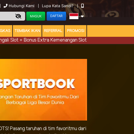
Hubungi Kami
Lupa Kata Sandi?
DAFTAR
NGKAS
TEMBAK IKAN
REFERRAL
PROMOSI
onus Extra Kemenangan Slot Freespin 30% + Buyspin 25% + Extra
! Pasang taruhan di tim favoritmu dari