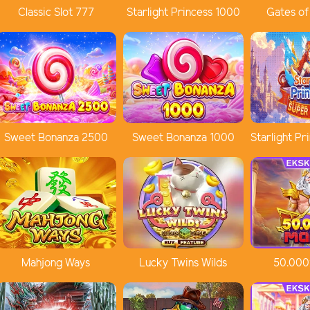
Classic Slot 777
Starlight Princess 1000
Gates o
Sweet Bonanza 2500
Sweet Bonanza 1000
Mahjong Ways
Lucky Twins Wilds
50.000