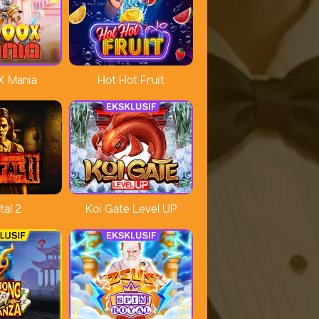
X Mania
Hot Hot Fruit
tal 2
Koi Gate Level UP