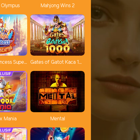
f Olympus
Mahjong Wins 2
Starlight Princess Super Scatter
Gates of Gatot Kaca 1000
x Mania
Mental