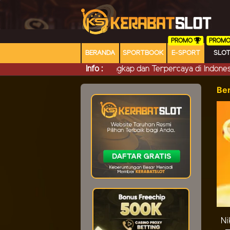
PROMO
PROM
BERANDA
SPORTBOOK
E-SPORT
SLO
 dan Terpercaya di Indonesia! Kini Telah Hadir minigames ter
Info :
Be
Ni