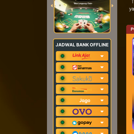
T
ya
P
JADWAL BANK OFFLINE