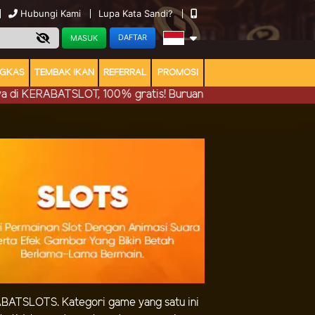
Hubungi Kami
Lupa Kata Sandi?
DAFTAR
NGKAS
TEMBAK IKAN
REFERRAL
PROMOSI
uruan main dan menangkan hadiahnya! Ayo dapatkan Bonus Total 
RABATSLOTS. Kategori game yang satu ini