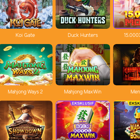
Koi Gate
Duck Hunters
15.000
Mahjong Ways 2
Mahjong MaxWin
Men