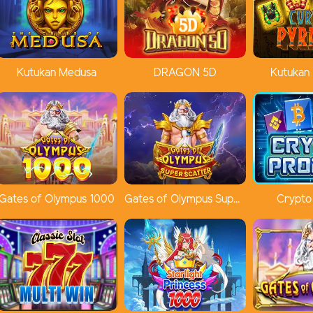
Kutukan Medusa
DRAGON 5D
Kutukan
Gates of Olympus 1000
Gates of Olympus Super Scatter
Crypto